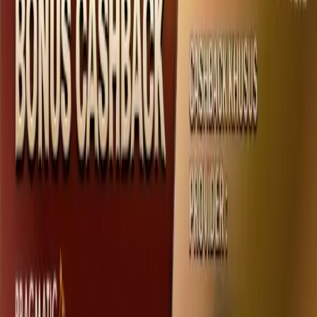
Cashback Provider Lain
Habanero: 10%
Spadegaming: 10%
SBO Sports: 10%
PGSoft: 10%
Syarat & Ketentuan
Minimal kekalahan untuk mendapatkan
cashback adalah
Rp200.000 per minggu
.
Cashback berlaku untuk semua permainan
Live
Game (Spadegaming, Habanero, SBO,
Pragmatic, dan PGSoft)
.
Periode perhitungan cashback adalah
Senin –
Minggu
setiap minggunya.
Cashback dibagikan setiap
Selasa (maksimal
pukul 19.00 WIB)
.
Cashback masuk ke saldo dengan cara
klaim di
menu Kotak Hadiah
.
Cashback yang diterima bisa langsung
ditarik