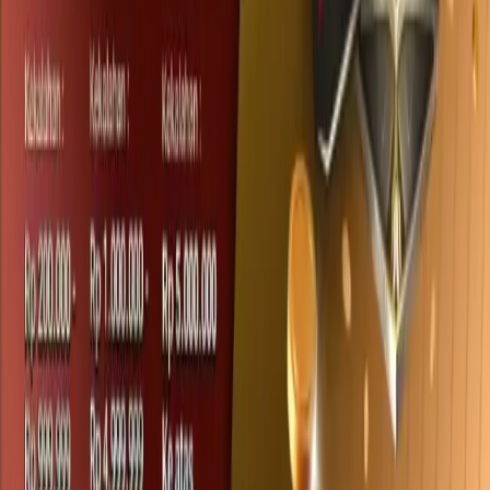
melakukan deposit dengan berbagai metode
pembayaran yang tersedia, mulai dari transfer bank
hingga
e-wallet
yang praktis dan cepat.
Selain bonus selamat datang, CUANTOTO juga
menawarkan berbagai promo menarik lainnya seperti
cashback harian
, bonus rollingan, hingga diskon
khusus untuk pasaran tertentu. Hal ini tentu
memberikan nilai tambah bagi para pemain yang
ingin mendapatkan keuntungan lebih dari setiap
transaksi yang dilakukan. Kombinasi antara bonus
besar dan peluang menang menjadikan CUANTOTO
semakin diminati.
Dengan semua keunggulan yang ditawarkan, tidak
heran jika CUANTOTO menjadi pilihan favorit banyak
pemain
togel online
. Bagi Anda yang ingin merasakan
pengalaman bermain yang seru sekaligus
menguntungkan, sekarang adalah waktu yang tepat
untuk bergabung. Segera daftar dan klaim bonus