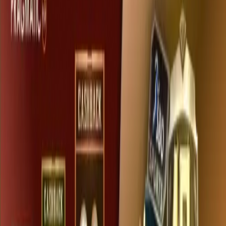
(withdraw)
atau digunakan kembali untuk
bermain.
Promo dapat berubah sewaktu-waktu tanpa
pemberitahuan sebelumnya.
Semua keputusan dari pihak
LXGROUP bersifat
final dan tidak dapat diganggu gugat
.
Cashback tidak berlaku untuk
Safety
Bet
dan
Cashback Hunter
.
Jika terindikasi adanya kecurangan seperti
Safety Bet
atau
Cashback Hunter
,
saldo akan
hangus
dan akun akan diblokir permanen
beserta saldo di dalamnya.
Klaim cashback hanya dapat dilakukan pada
periode pembagian yang ditentukan dan paling
lambat 7 hari setelah periode tersebut berakhir
Catatan:
Apabila pada periode pembagian cashback Anda
tidak menerima bonus, artinya jumlah
kekalahan
belum mencapai minimal
Rp200.000
. Perhitungan cashback dihitung
dari
jumlah taruhan yang dimainkan, bukan
dari nominal deposit
.