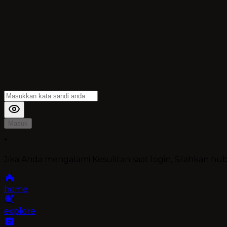
Masuk
*
Jika Anda mengalami Kesulitan saat login, Silahkan h
home
explore