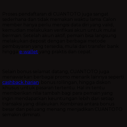
Proses pendaftaran di CUANTOTO juga sangat
sederhana dan tidak memakan waktu lama. Calon
member hanya perlu mengisi data diri yang valid,
kemudian melakukan verifikasi akun untuk mulai
bermain. Setelah akun aktif, pemain bisa langsung
melakukan deposit dengan berbagai metode
pembayaran yang tersedia, mulai dari transfer bank
hingga
e-wallet
yang praktis dan cepat.
Selain bonus selamat datang, CUANTOTO juga
menawarkan berbagai promo menarik lainnya seperti
cashback harian
, bonus rollingan, hingga diskon
khusus untuk pasaran tertentu. Hal ini tentu
memberikan nilai tambah bagi para pemain yang
ingin mendapatkan keuntungan lebih dari setiap
transaksi yang dilakukan. Kombinasi antara bonus
besar dan peluang menang menjadikan CUANTOTO
semakin diminati.