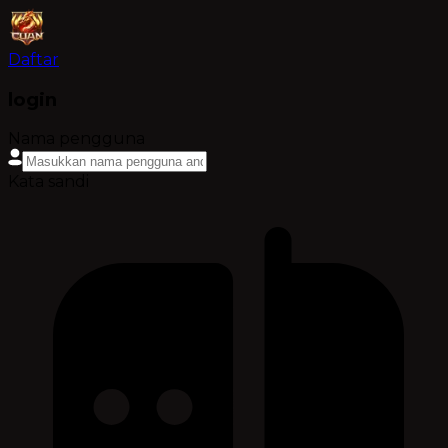
Daftar
login
Nama pengguna
Kata sandi